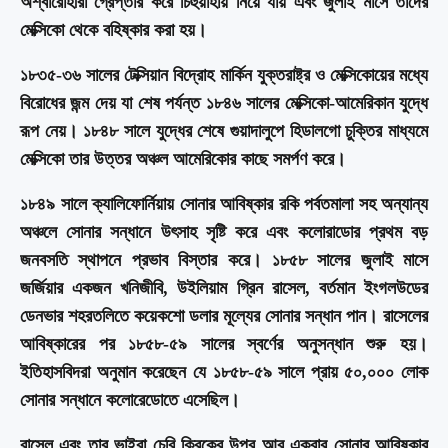
অশ্বারোহীরা গ্রেপ্তার করে চিহুয়াহায় নিয়ে যায় এবং জুলাই মাসে তাদের
মেক্সিকো থেকে বহিষ্কার করা হয়।
১৮৩৫-৩৬ সালের টেক্সিয়ান বিদ্রোহ মার্কিন যুক্তরাষ্ট্র ও মেক্সিকোয়ের মধ্যে
বিরোধের জন্ম দেয় যা শেষ পর্যন্ত ১৮৪৬ সালের মেক্সিকো-আমেরিকান যুদ্ধে
রূপ নেয়। ১৮৪৮ সালে যুদ্ধের শেষে গুয়াদালুপে হিডালগো চুক্তির মাধ্যমে
মেক্সিকো তার উত্তর অঞ্চল আমেরিকাের কাছে সমর্পণ করে।
১৮৪৯ সালে ক্যালিফোর্নিয়ায় সোনার আবিষ্কার রকি পর্বতমালা সহ অন্যান্য
অঞ্চলে সোনার সন্ধানে উৎসাহ সৃষ্টি করে এবং কলোরাডোর প্রথম বড়
জনবসতি স্থাপনে প্রভাব বিস্তার করে। ১৮৫৮ সালের জুলাই মাসে
জর্জিয়ার একজন খনিজীবি, উইলিয়াম গ্রিন রাসেল, বর্তমান ইংগলউডের
ডেনভার শহরতলিতে কয়েকশো ডলার মূল্যের সোনার সন্ধান পান। রাসেলের
আবিষ্কারের পর ১৮৫৮-৫৯ সালের স্বর্ণের অনুসন্ধান শুরু হয়।
ইতিহাসবিদরা অনুমান করেছেন যে ১৮৫৮-৫৯ সালে প্রায় ৫০,০০০ লোক
সোনার সন্ধানে কলোরেডোতে এসেছিল।
রাসেল এবং তার ভাইরা চেরি ক্রিকের উপর আর একবার সোনার আবিষ্কার