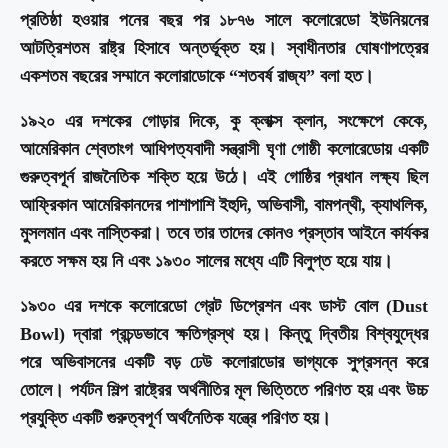
প্রতিষ্ঠা হওয়ার পনের বছর পর ১৮৭৬ সালে কলোরেডো ইউনিয়নের
আটত্রিশতম রাষ্ট্র হিসাবে অন্তর্ভূক্ত হয়। স্বাধীনতার ঘোষণাপত্রের
একশতম বছরের সম্মানে কলোরাডোকে “শতবর্ষ রাজ্য” বলা হত।
১৯২০ এর দশকের গোড়ার দিকে, কু ক্লাক্স ক্লান, সংক্ষেপে কেকে,
আমেরিকান শ্বেতাংগ আধিপত্যবাদী সন্ত্রাসী ঘৃণা গোষ্ঠী কলোরেডোয় একটি
গুরুত্বপূর্ন রাজনৈতিক শক্তি হয়ে উঠে। এই গোষ্ঠির প্রধান লক্ষ্য ছিল
আফ্রিকান আমেরিকানদের পাশাপাশি ইহুদি, অভিবাসী, বামপন্থী, ক্যাথলিক,
মুসলমান এবং নাস্তিকরা। তবে তার তাদের কোনও প্রস্তাব আইনে কার্যকর
করতে সক্ষম হয় নি এবং ১৯৩০ সালের মধ্যে এটি বিলুপ্ত হয়ে যায়।
১৯৩০ এর দশকে কলোরেডো গ্রেট ডিপ্রেশন এবং ডাস্ট বোল (Dust
Bowl) দ্বারা প্রচন্ডভাবে ক্ষতিগ্রস্থ হয়। কিন্তু দ্বিতীয় বিশ্বযুদ্ধের
পরে অভিবাসনের একটি বড় ঢেউ কলোরাডোর ভাগ্যকে সুপ্রসন্ন করে
তোলে। পর্যটন শিল্প রাষ্ট্রের অর্থনীতির মূল ভিত্তিতে পরিণত হয় এবং উচ্চ
প্রযুক্তি একটি গুরুত্বপূর্ণ অর্থনৈতিক যন্ত্রে পরিণত হয়।