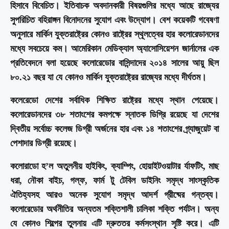
হিসাবে বিবেচিত। ইতিবাচক অবদানকারী বিষয়গুলির মধ্যে আছে রাজ্যের
সুপরিচিত বহিরাঙ্গন বিনোদনের সুযোগ এবং উদ্যোগ। বেশ কয়েকটি গবেষণা
অনুসারে মার্কিন যুক্তরাষ্ট্রের কোনও রাষ্ট্রের স্থূলত্বের হার কলোরেডানদের
মধ্যে সবচেয়ে কম। আমেরিকান মেডিক্যাল অ্যাসোসিয়েশন জার্নালের এক
প্রতিবেদনে বলা হয়েছে কলোরেডোর বাসিন্দাদের ২০১৪ সালের আয়ু ছিল
৮০.২১ বছর যা যে কোনও মার্কিন যুক্তরাষ্ট্রের রাজ্যের মধ্যে দীর্ঘতম।
কলেরেডো দেশের সর্বাধিক শিক্ষিত রাষ্ট্রের মধ্যে স্থান পেয়েছে।
কলোরেডানদের ৩৮ শতাংশের কমপক্ষে স্নাতক ডিগ্রি রয়েছে যা দেশের
দ্বিতীয় সর্বোচ্চ কলেজ ডিগ্রী অর্জনের হার এবং ১৪ শতাংশের গ্র্যাজুয়েট বা
পেশাদার ডিগ্রী রয়েছে।
কলোরাডো হ’ল অতুলনীয় হাইকিং, ক্যাম্পিং, হোয়াইটওয়াটার র্যাফটিং, মাছ
ধরা, নৌকা বাইচ, গল্ফ, ফার্ম টু টেবিল ডাইনিং সমৃদ্ধ সাংস্কৃতিক
ঐতিহ্যসহ আরও অনেক সুযোগ সমৃদ্ধ আদর্শ গ্রীষ্মের গন্তব্য।
কলোরেডোর অর্থনীতির অন্যতম শক্তিশালী চালিকা শক্তি পর্যটন। অন্য
যে কোনও শিল্পের তুলনায় এটি দ্রুততর কর্মসংস্থান সৃষ্টি করে। এটি