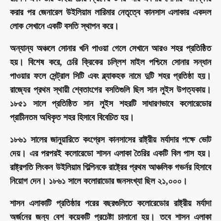
করার পর জেনারেল উইলিয়াম লারিমার নেতৃত্বে কানসাস এলাকার একদল
লোক সেখানে একটি বসতি স্থাপন করে।
অন্যান্য অঞ্চলে সোনার খনি পাওয়া গেলে সেখানে আরও শহর প্রতিষ্ঠিত
হয়। বিশেষ করে, চেরি ক্রিকের চল্লিশ মাইল পশ্চিমে সোনার সন্ধান
পাওয়ার ফলে সেন্ট্রাল সিটি এবং ব্ল্যাকহক নামে দুটি শহর প্রতিষ্ঠা হয়।
রাজ্যের প্রথম স্থায়ী শ্বেতাংগের বসতিগুলি ছিল সান লুইস উপত্যকায়।
১৮৫১ সালে প্রতিষ্ঠিত সান লুইস শহরটি সাধারণভাবে কলোরেডোর
প্রাচীনতম অধিকৃত শহর হিসাবে বিবেচিত হয়।
১৮৬১ সালের জানুয়ারিতে কংগ্রেস কানসাসের রাষ্ট্রীয় মর্যাদার পক্ষে ভোট
দেয়। এর পরপরই কলোরেডো শাসন এলাকা তৈরির একটি বিল পাস হয়।
রাষ্ট্রপতি লিংকন উইলিয়াম গিল্পিনকে রাষ্ট্রের প্রথম আঞ্চলিক গভর্নর হিসাবে
নিয়োগ দেন। ১৮৬১ সালে কলোরাডোর জনসংখ্যা ছিল ২১,০০০।
শাসন এলাকাটি প্রতিষ্ঠার পরের বছরগুলিতে কলোরেডোর রাষ্ট্রীয় মর্যাদা
অর্জনের জন্য বেশ কয়েকটি প্রচেষ্টা চালানো হয়। তবে শাসন এলাকা