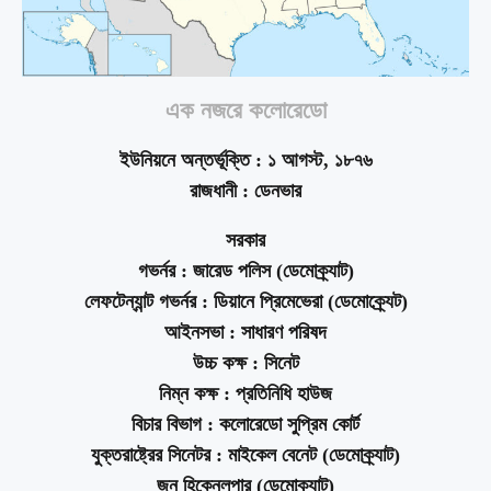
এক নজরে কলোরেডো
ইউনিয়নে অন্তর্ভূক্তি : ১ আগস্ট, ১৮৭৬
রাজধানী : ডেনভার
সরকার
গভর্নর : জারেড পলিস (ডেমোক্র্যাট)
লেফটেন্যান্ট গভর্নর : ডিয়ানে প্রিমেভেরা (ডেমোক্র্যেট)
আইনসভা : সাধারণ পরিষদ
উচ্চ কক্ষ : সিনেট
নিম্ন কক্ষ : প্রতিনিধি হাউজ
বিচার বিভাগ : কলোরেডো সুপ্রিম কোর্ট
যুক্তরাষ্ট্রের সিনেটর : মাইকেল বেনেট (ডেমোক্র্যাট)
জন হিকেনলুপার (ডেমোক্র্যাট)