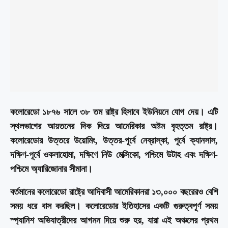
কলোরেডো ১৮৭৬ সালে ৩৮ তম রাষ্ট্র হিসাবে ইউনিয়নে যোগ দেয়। এটি
স্থলভাগের আয়তনের দিক দিয়ে আমেরিকার অষ্টম বৃহত্তম রাষ্ট্র।
কলোরেডোর উত্তরে উয়োমিং, উত্তর-পূর্বে নেব্রাস্কা, পূর্বে ক্যানসাস,
দক্ষিণ-পূর্বে ওকলাহোমা, দক্ষিণে নিউ মেক্সিকো, পশ্চিমে উটাহ এবং দক্ষিণ-
পশ্চিমে অ্যারিজোনার সীমানা।
বর্তমানের কলোরেডো রাষ্ট্রে আদিবাসী আমেরিকানরা ১৩,০০০ বছরেরও বেশি
সময় ধরে বাস করছিল। কলোরেডোর ইতিহাসের একটি গুরুত্বপূর্ণ সময়
স্প্যানিশ অভিযাত্রীদের আগমন দিয়ে শুরু হয়, যারা এই অঞ্চলের প্রথম