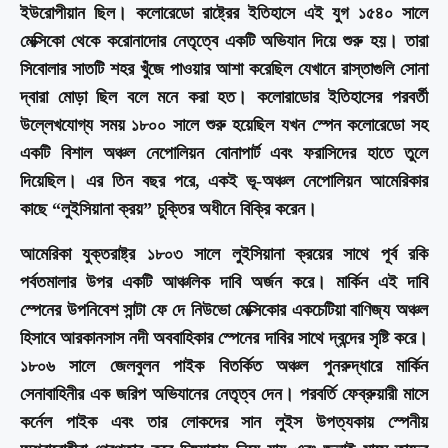
ইউরোপীয়ান ছিল। কলোরেডো রাষ্ট্রের ইতিহাসে এই যুগ ১৫৪০ সালে
মেক্সিকো থেকে করোনাদোর নেতৃত্বে একটি অভিযান দিয়ে শুরু হয়। তারা
সিবোলার সাতটি শহর খুঁজে পাওয়ার আশা করেছিল যেখানে রাস্তাগুলি সোনা
দ্বারা মোড়া ছিল বলে মনে করা হত। কলোরাডোর ইতিহাসের পরবর্তী
উল্লেখযোগ্য সময় ১৮০০ সালে শুরু হয়েছিল যখন স্পেন কলোরেডো সহ
একটি বিশাল অঞ্চল নেপোলিয়ন বোনাপার্ট এবং ফরাসিদের হাতে তুলে
দিয়েছিল। এর তিন বছর পরে, একই ভূ-অঞ্চল নেপোলিয়ন আমেরিকার
কাছে “লুইসিয়ানা ক্রয়” চুক্তির অধীনে বিক্রি করেন।
আমেরিকা যুক্তরাষ্ট্র ১৮০৩ সালে লুইসিয়ানা ক্রয়ের সাথে পূর্ব রকি
পর্বতমালার উপর একটি আঞ্চলিক দাবি অর্জন করে। মার্কিন এই দাবি
স্পেনের উপনিবেশ সান্টা ফে দে নিউভো মেক্সিকোর একচেটিয়া বাণিজ্য অঞ্চল
হিসাবে আরকানসাস নদী অববাহিকার স্পেনের দাবির সাথে দ্বন্দের সৃষ্টি করে।
১৮০৬ সালে জেলবুলন পাইক বিতর্কিত অঞ্চল পুনরুদ্ধারে মার্কিন
সেনাবাহিনীর এক জরিপ অভিযানের নেতৃত্ব দেন। পরবর্তি ফেব্রুয়ারী মাসে
কর্নেল পাইক এবং তার লোকদের সান লুইস উপত্যকায় স্পেনীয়