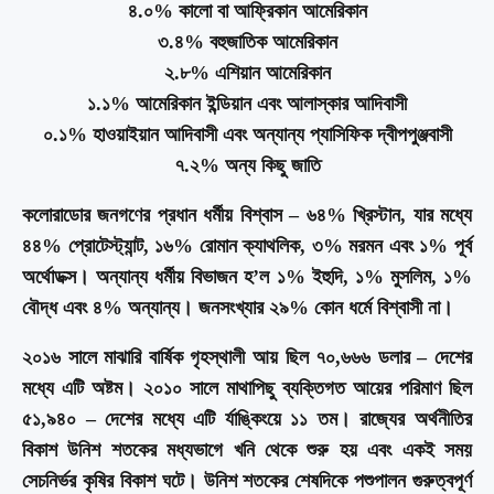
৪.০% কালো বা আফ্রিকান আমেরিকান
৩.৪% বহুজাতিক আমেরিকান
২.৮% এশিয়ান আমেরিকান
১.১% আমেরিকান ইন্ডিয়ান এবং আলাস্কার আদিবাসী
০.১% হাওয়াইয়ান আদিবাসী এবং অন্যান্য প্যাসিফিক দ্বীপপুঞ্জবাসী
৭.২% অন্য কিছু জাতি
কলোরাডোর জনগণের প্রধান ধর্মীয় বিশ্বাস – ৬৪% খ্রিস্টান, যার মধ্যে
৪৪% প্রোটেস্ট্যান্ট, ১৬% রোমান ক্যাথলিক, ৩% মরমন এবং ১% পূর্ব
অর্থোডক্স। অন্যান্য ধর্মীয় বিভাজন হ’ল ১% ইহুদি, ১% মুসলিম, ১%
বৌদ্ধ এবং ৪% অন্যান্য। জনসংখ্যার ২৯% কোন ধর্মে বিশ্বাসী না।
২০১৬ সালে মাঝারি বার্ষিক গৃহস্থালী আয় ছিল ৭০,৬৬৬ ডলার – দেশের
মধ্যে এটি অষ্টম। ২০১০ সালে মাথাপিছু ব্যক্তিগত আয়ের পরিমাণ ছিল
৫১,৯৪০ – দেশের মধ্যে এটি র্যাঙ্কিংয়ে ১১ তম। রাজ্যের অর্থনীতির
বিকাশ উনিশ শতকের মধ্যভাগে খনি থেকে শুরু হয় এবং একই সময়
সেচনির্ভর কৃষির বিকাশ ঘটে। উনিশ শতকের শেষদিকে পশুপালন গুরুত্বপূর্ণ