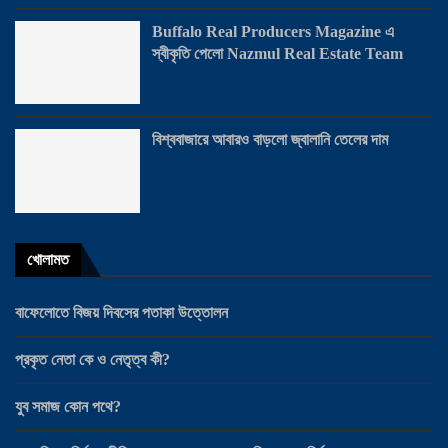
Buffalo Real Producers Magazine এ
স্বীকৃতি পেলো Nazmul Real Estate Team
বিশ্ববাজারে আবারও বাড়লো জ্বালানি তেলের দাম
খোলামত
বাফেলোতে বিজয় দিবসের পতাকা উত্তোলন
প্রকৃত নেতা কে ও নেতৃত্ব কী?
যুব সমাজ কোন পথে?