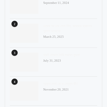
September 11, 2024
2
একের পর এক গোল মিস, ভারতকে হারানোর
সুযোগ হাতছাড়া
March 25, 2025
3
ঘরেই যেভাবে তৈরি করবেন ফুচকা
July 31, 2023
4
প্রকৃত নেতা কে ও নেতৃত্ব কী?
November 20, 2021