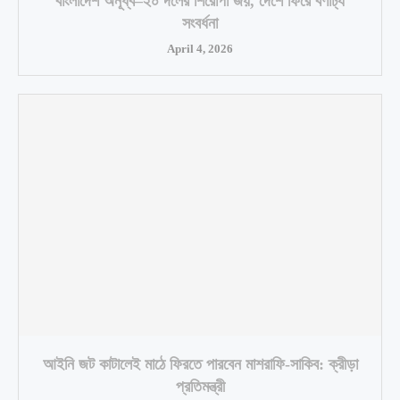
বাংলাদেশ অনূর্ধ্ব–২০ দলের শিরোপা জয়, দেশে ফিরে বর্ণাঢ্য
সংবর্ধনা
April 4, 2026
আইনি জট কাটালেই মাঠে ফিরতে পারবেন মাশরাফি-সাকিব: ক্রীড়া
প্রতিমন্ত্রী