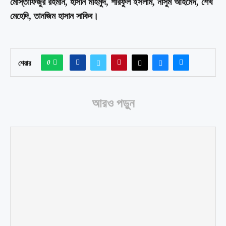
মোস্তাফিজুর রহমান, হাসান মাহমুদ, শরিফুল ইসলাম, নাসুম আহমেদ, শেখ
মেহেদি, তানজিম হাসান সাকিব।
0
শেয়ার
আরও পড়ুন