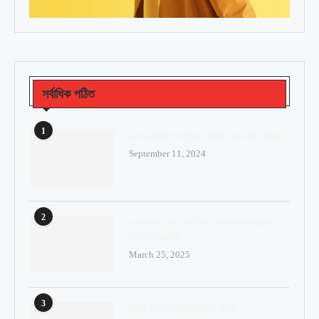
সর্বাধিক পঠিত
1
কেন চাকরিতে আগ্রহ হারাচ্ছে জেন–জি প্রজন্ম
September 11, 2024
2
একের পর এক গোল মিস, ভারতকে হারানোর
সুযোগ হাতছাড়া
March 25, 2025
3
ঘরেই যেভাবে তৈরি করবেন ফুচকা