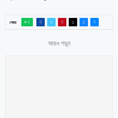
0
শেয়ার
আরও পড়ুন