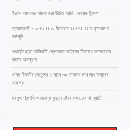
ইরানে আমাদের হামলা করা উচিত হয়নি: ডোনাল্ড ট্রাম্প
অ্যামহার্স্টে Earth Day উপলক্ষে BASCO’র বৃক্ষরোপণ
কর্মসূচি
ওয়ারেন্ট ছাড়া অভিবাসী গ্রেপ্তারে আইসের বিরুদ্ধে আদালতের
কঠোর অবস্থান
থানন রিজভীর নেতৃত্বে ৪ মাসে ৩৫ মামলায় লাখ লাখ ডলারের
সাফল্য
হরমুজ প্রণালি অবরুদ্ধে যুক্তরাষ্ট্রের সঙ্গ দেবে না ন্যাটো