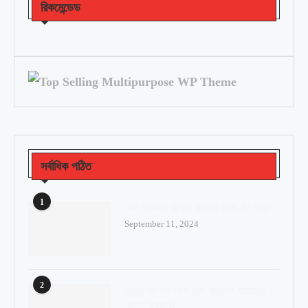
রিকমেন্ডেড
সর্বাধিক পঠিত
1
কেন চাকরিতে আগ্রহ হারাচ্ছে জেন–জি প্রজন্ম
September 11, 2024
2
একের পর এক গোল মিস, ভারতকে হারানোর
সুযোগ হাতছাড়া