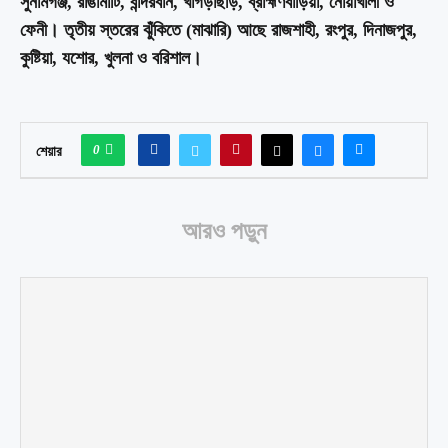
সুনামগঞ্জ, রাঙামাটি, বান্দরবান, খাগড়াছড়ি, ব্রাহ্মণবাড়িয়া, নোয়াখালী ও
ফেনী। তৃতীয় স্তরের ঝুঁকিতে (মাঝারি) আছে রাজশাহী, রংপুর, দিনাজপুর,
কুষ্টিয়া, যশোর, খুলনা ও বরিশাল।
0
শেয়ার
আরও পড়ুন