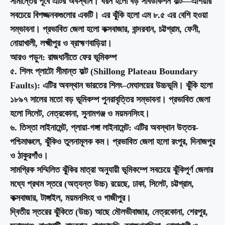
সীমান্তের পূর্বে এটির অবস্থান। ধরন হলো বড় সাবডাকশন ফল্ট—এশিয়ার
সবচেয়ে বিপজ্জনকগুলোর একটি। এর ঝুঁকি হলো এম ৮.৫ এর বেশি হওয়া
সম্ভাবনা। প্রভাবিত জেলা হলো কক্সবাজার, বান্দরবান, চট্টগ্রাম, ফেনী,
নোয়াখালী, লক্ষ্মীপুর ও ব্রাহ্মণবাড়িয়া।
আরও পড়ুন: রাজধানীতে ফের ভূমিকম্প
৫. শিলং প্লাটো সীমান্ত ফল্ট (Shillong Plateau Boundary
Faults): এটির অবস্থান ভারতের শিলং–মেঘালয়ের উচ্চভূমি। ঝুঁকি হলো
১৮৯৭ সালের মতো বড় ভূমিকম্প পুনরাবৃত্তির সম্ভাবনা। প্রভাবিত জেলা
হলো সিলেট, নেত্রকোনা, সুনামগঞ্জ ও ময়মনসিংহ।
৬. তিস্তা লাইনামেন্ট, প্লায়া-গঙ্গা লাইনামেন্ট: এটির অবস্থান উত্তর-
পশ্চিমাঞ্চলে, ঝুঁকিও তুলনামূলক কম। প্রভাবিত জেলা হলো রংপুর, দিনাজপুর
ও ঠাকুরগাঁও।
সামগ্রিক সম্মিলিত ঝুঁকির মাত্রা অনুযায়ী ভূমিকম্পে সবচেয়ে ঝুঁকিপূর্ণ জেলার
মধ্যে প্রথম স্তরে (অত্যন্ত উচ্চ) রয়েছে, ঢাকা, সিলেট, চট্টগ্রাম,
কক্সবাজার, টাঙ্গাইল, ময়মনসিংহ ও গাজীপুর।
দ্বিতীয় স্তরের ঝুঁকিতে (উচ্চ) আছে মৌলভীবাজার, নেত্রকোনা, শেরপুর,