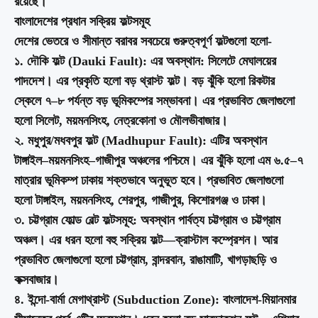
রয়েছে।
বাংলাদেশের প্রধান সক্রিয় ফল্টসমূহ
দেশের ভেতরে ও সীমান্ত বরাবর সবচেয়ে গুরুত্বপূর্ণ ফল্টগুলো হলো-
১. দৌকি ফল্ট (Dauki Fault): এর অবস্থান: সিলেটে মেঘালয়ের
পাদদেশ। এর প্রকৃতি হলো বড় থ্রাস্ট ফল্ট। বড় ঝুঁকি হলো রিকটার
স্কেলে ৭–৮ পর্যন্ত বড় ভূমিকম্পের সম্ভাবনা। এর প্রভাবিত জেলাগুলো
হলো সিলেট, ময়মনসিংহ, নেত্রকোনা ও মৌলভীবাজার।
২. মধুপুর/মধবপুর ফল্ট (Madhupur Fault): এটির অবস্থান
টাঙ্গাইল–ময়মনসিংহ–গাজীপুর অঞ্চলের পশ্চিমে। এর ঝুঁকি হলো এম ৬.৫–৭
মাত্রার ভূমিকম্প ঢাকায় শক্তভাবে অনুভূত হবে। প্রভাবিত জেলাগুলো
হলো টাঙ্গাইল, ময়মনসিংহ, শেরপুর, গাজীপুর, কিশোরগঞ্জ ও ঢাকা।
৩. চট্টগ্রাম ফোল্ড বেল্ট ফল্টসমূহ: অবস্থান পার্বত্য চট্টগ্রাম ও চট্টগ্রাম
অঞ্চল। এর ধরন হলো বহু সক্রিয় ফল্ট—ক্রাস্টাল কম্প্রেশন। আর
প্রভাবিত জেলাগুলো হলো চট্টগ্রাম, বান্দরবান, রাঙামাটি, খাগড়াছড়ি ও
কক্সবাজার।
৪. ইন্দো-বার্মা মেগাথ্রাস্ট (Subduction Zone): বাংলাদেশ-মিয়ানমার