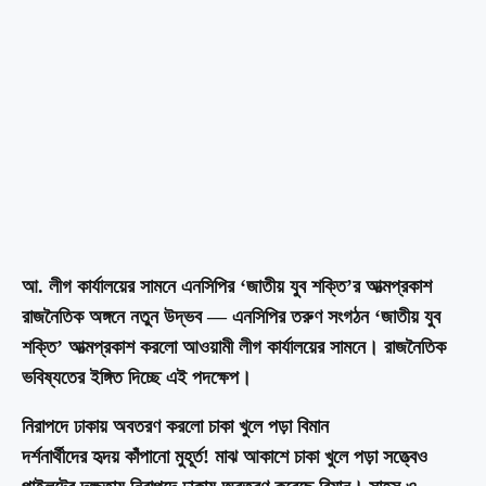
আ. লীগ কার্যালয়ের সামনে এনসিপির ‘জাতীয় যুব শক্তি’র আত্মপ্রকাশ
রাজনৈতিক অঙ্গনে নতুন উদ্ভব — এনসিপির তরুণ সংগঠন ‘জাতীয় যুব
শক্তি’ আত্মপ্রকাশ করলো আওয়ামী লীগ কার্যালয়ের সামনে। রাজনৈতিক
ভবিষ্যতের ইঙ্গিত দিচ্ছে এই পদক্ষেপ।
নিরাপদে ঢাকায় অবতরণ করলো চাকা খুলে পড়া বিমান
দর্শনার্থীদের হৃদয় কাঁপানো মুহূর্ত! মাঝ আকাশে চাকা খুলে পড়া সত্ত্বেও