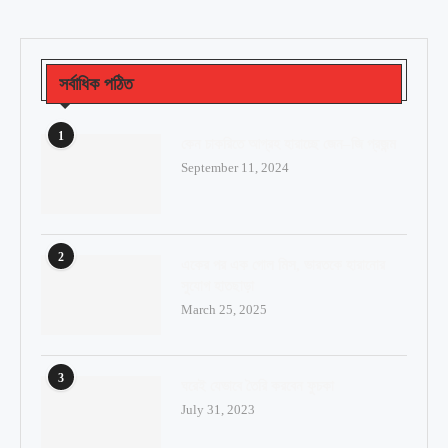
সর্বাধিক পঠিত
1
কেন চাকরিতে আগ্রহ হারাচ্ছে জেন–জি প্রজন্ম
September 11, 2024
2
একের পর এক গোল মিস, ভারতকে হারানোর
সুযোগ হাতছাড়া
March 25, 2025
3
ঘরেই যেভাবে তৈরি করবেন ফুচকা
July 31, 2023