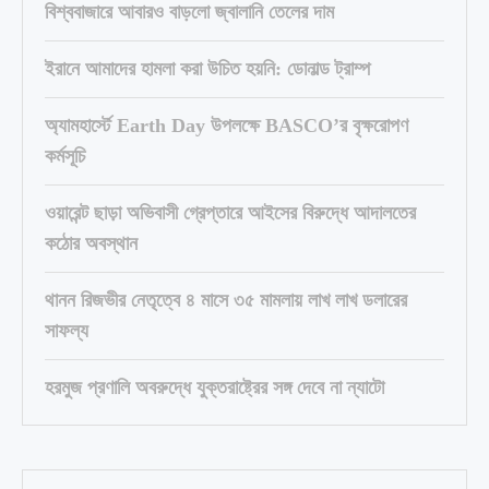
বিশ্ববাজারে আবারও বাড়লো জ্বালানি তেলের দাম
ইরানে আমাদের হামলা করা উচিত হয়নি: ডোনাল্ড ট্রাম্প
অ্যামহার্স্টে Earth Day উপলক্ষে BASCO’র বৃক্ষরোপণ
কর্মসূচি
ওয়ারেন্ট ছাড়া অভিবাসী গ্রেপ্তারে আইসের বিরুদ্ধে আদালতের
কঠোর অবস্থান
থানন রিজভীর নেতৃত্বে ৪ মাসে ৩৫ মামলায় লাখ লাখ ডলারের
সাফল্য
হরমুজ প্রণালি অবরুদ্ধে যুক্তরাষ্ট্রের সঙ্গ দেবে না ন্যাটো