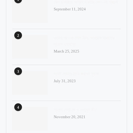
কেন চাকরিতে আগ্রহ হারাচ্ছে জেন–জি প্রজন্ম
September 11, 2024
2
একের পর এক গোল মিস, ভারতকে হারানোর
সুযোগ হাতছাড়া
March 25, 2025
3
ঘরেই যেভাবে তৈরি করবেন ফুচকা
July 31, 2023
4
প্রকৃত নেতা কে ও নেতৃত্ব কী?
November 20, 2021