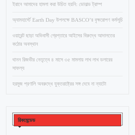
ইরানে আমাদের হামলা করা উচিত হয়নি: ডোনাল্ড ট্রাম্প
অ্যামহার্স্টে Earth Day উপলক্ষে BASCO’র বৃক্ষরোপণ কর্মসূচি
ওয়ারেন্ট ছাড়া অভিবাসী গ্রেপ্তারে আইসের বিরুদ্ধে আদালতের
কঠোর অবস্থান
থানন রিজভীর নেতৃত্বে ৪ মাসে ৩৫ মামলায় লাখ লাখ ডলারের
সাফল্য
হরমুজ প্রণালি অবরুদ্ধে যুক্তরাষ্ট্রের সঙ্গ দেবে না ন্যাটো
রিকমেন্ডেড