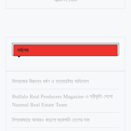
সর্বশেষ
মিনহাজের বিরুদ্ধে ধর্ষণ ও হত্যাচেষ্টার অভিযোগ
Buffalo Real Producers Magazine এ স্বীকৃতি পেলো
Nazmul Real Estate Team
বিশ্ববাজারে আবারও বাড়লো জ্বালানি তেলের দাম