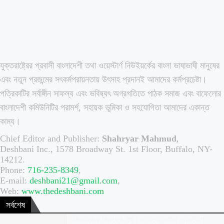
যুক্তরাষ্ট্রের প্রবাসী বাংলাদেশী তথা ওয়েস্টার্ণ নিউইয়র্কের বাংলা ভাষাভাষী মানুষের
এবং নতুন প্রজন্মের সৎকর্মপরায়নতায় উৎসাহ প্রদানই আমাদের কর্মপ্রচেষ্টা।
পত্রিকাটির সর্বাঙ্গীন সাফল্য এবং ভবিষ্যৎ অগ্রগতিতে পাঠক সমাজ এবং বাফেলোর
বাংলাদেশী কমিউনিটির পরামর্শ, সহায়ক ভূমিকা ও সহযোগিতা আমাদের একান্ত
কাম্য।
Chief Editor and Publisher:
Shahryar Mahmud
,
Deshbani Inc., 1578 Broadway St. 1st Floor, Buffalo, NY-
14212.
Phone:
716-235-8349
,
E-mail:
deshbani21@gmail.com
,
Web:
www.thedeshbani.com
সর্বশেষ
মিনহাজের বিরুদ্ধে ধর্ষণ ও হত্যাচেষ্টার অভিযোগ