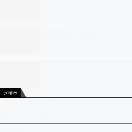
Buffalo Real Producers Magazine এ
স্বীকৃতি পেলো Nazmul Real Estate Team
বিশ্ববাজারে আবারও বাড়লো জ্বালানি তেলের দাম
খোলামত
বাফেলোতে বিজয় দিবসের পতাকা উত্তোলন
প্রকৃত নেতা কে ও নেতৃত্ব কী?
যুব সমাজ কোন পথে?