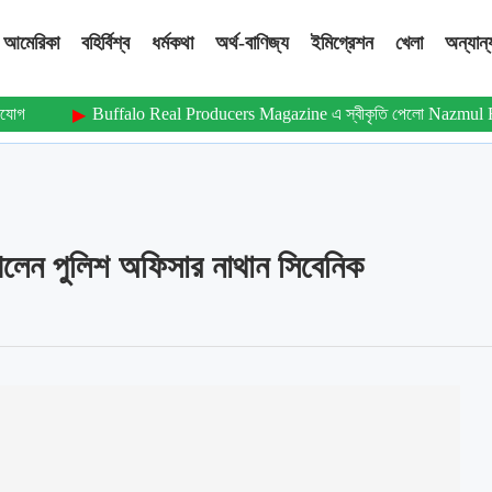
আমেরিকা
বহির্বিশ্ব
ধর্মকথা
অর্থ-বাণিজ্য
ইমিগ্রেশন
খেলা
অন্যান্
অভিযোগ
Buffalo Real Producers Magazine এ স্বীকৃতি পেলো Nazmul
পেলেন পুলিশ অফিসার নাথান সিবেনিক