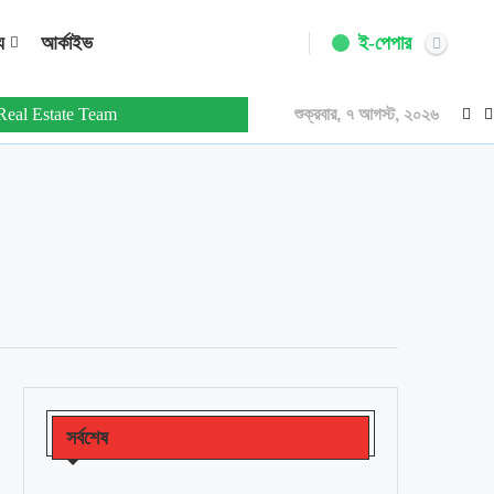
ই-পেপার
য
আর্কাইভ
 Real Estate Team
শুক্রবার, ৭ আগস্ট, ২০২৬
সর্বশেষ