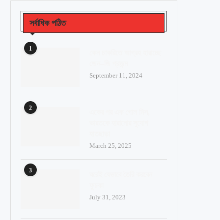
সর্বাধিক পঠিত
1
কেন চাকরিতে আগ্রহ হারাচ্ছে
জেন–জি প্রজন্ম
September 11, 2024
2
একের পর এক গোল মিস,
ভারতকে হারানোর সুযোগ
হাতছাড়া
March 25, 2025
3
ঘরেই যেভাবে তৈরি করবেন
ফুচকা
July 31, 2023